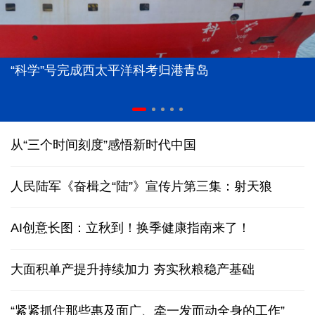
“科学”号完成西太平洋科考归港青岛
从“三个时间刻度”感悟新时代中国
人民陆军《奋楫之“陆”》宣传片第三集：射天狼
AI创意长图：立秋到！换季健康指南来了！
大面积单产提升持续加力 夯实秋粮稳产基础
“紧紧抓住那些惠及面广、牵一发而动全身的工作”