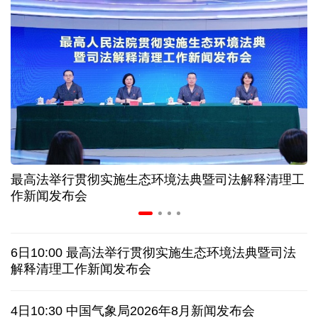
“零关税”实施100天 见证中非合作新气象
高温下用电负荷创新高 解码今夏的清凉底气
活力中国调研行丨弯道超车 如何“皖”美提速
年中经济观察 服务实体经济 财政金融打出"组合拳"
最高法举行贯彻实施生态环境法典暨司法解释清理工
7月份中国仓储指数保持扩张 行业运行韧性较强
作新闻发布会
日本执政当局应停止在核问题上玩火
6日10:00 最高法举行贯彻实施生态环境法典暨司法
俄黑客称获取北约直接参与袭击俄领土证据
解释清理工作新闻发布会
全球媒体聚焦︱外媒：美国劳动力市场正在走弱
4日10:30 中国气象局2026年8月新闻发布会