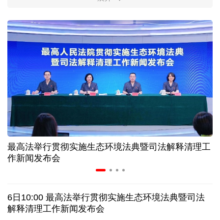
柔性制造，高效匹配差异化需求
上海打通脑机接口技术走向市场的“三道关”
活力中国调研行｜江淮大地，科技成果正落地生“金”
上半年规模以上工业中小企业增加值同比增长5.8%
从纪念馆到采油一线，新时代石油人这样传承铁人精
神
最高法举行贯彻实施生态环境法典暨司法解释清理工
作新闻发布会
创新涌动，坚韧向前——解读前7个月我国外贸成绩
单
6日10:00 最高法举行贯彻实施生态环境法典暨司法
日本执政当局应停止在核问题上玩火
解释清理工作新闻发布会