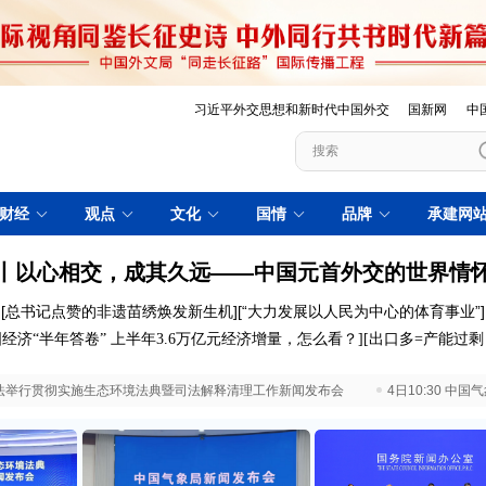
习近平外交思想和新时代中国外交
国新网
中
财经
观点
文化
国情
品牌
承建网
丨以心相交，成其久远——中国元首外交的世界情
[
总书记点赞的非遗苗绣焕发新生机
][
“大力发展以人民为中心的体育事业”
]
经济“半年答卷”
上半年3.6万亿元经济增量，怎么看？
]
[
出口多=产能过
 最高法举行贯彻实施生态环境法典暨司法解释清理工作新闻发布会
4日10:30 中