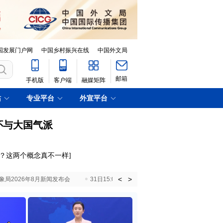
国发展门户网
中国乡村振兴在线
中国外文局
邮箱
手机版
客户端
融媒矩阵
站
专业平台
外宣平台
怀与大国气派
剩？这两个概念真不一样
]
<
>
国气象局2026年8月新闻发布会
31日15:00 国新办就加快推动“十五五”时期退