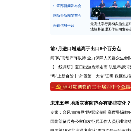
中宣部新闻发布会
国新办新闻发布会
最高法举行贯彻实施生态
采访信息平台
法解释清理工作新闻发布
前7月进口增速高于出口8个百分点
闻“风”而动严阵以待 全力保障人民群众生命
【一线调研】夏日出游热潮走高 轨道串起消
“粤”上新台阶丨“外贸第一大省”证明 数据也
未来五年 地质灾害防范会有哪些变化？
专家：台风“白海豚”路径渐清晰 高度警惕做
国防部征兵办公室印发征兵工作人员职业道
中国第16次北冰洋考察队“雪龙2”号开始冰站