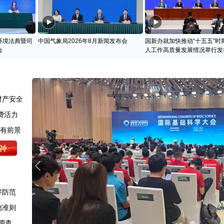
环境法典暨司
中国气象局2026年8月新闻发布会
国新办就加快推动“十五五”时
会
人工作高质量发展情况举行发
财产安全
费活力
很有前景
好防范
德准则
调查