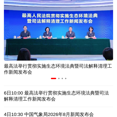
中证协召开国际业务委员会主任委员（扩大）会议
我国首个银行业数据出境负面清单备案案例落地北京
科创转型到全球布局 上海出台规划让民企敢闯敢投
合肥"人工智能+"多场景落地 千行百业装上智慧引擎
最高法举行贯彻实施生态环境法典暨司法解释清理工
宇树科技战略配售名单公布:DeepSeek、腾讯等在列
作新闻发布会
美媒称美国中情局秘密设立古巴工作组
6日10:00 最高法举行贯彻实施生态环境法典暨司法
俄外交部说日本加速"再军事化"扰乱地区及全球安全
解释清理工作新闻发布会
被曝酒驾、盗窃、猥亵等 日本自卫队多人遭受处分
4日10:30 中国气象局2026年8月新闻发布会