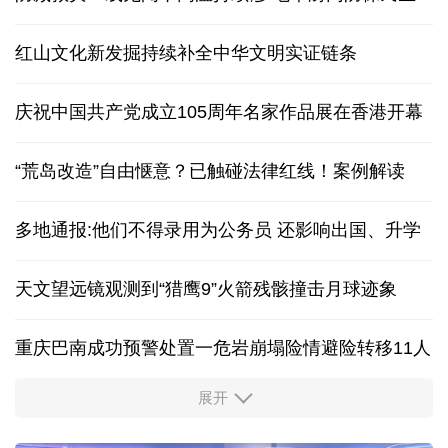
红山文化新发掘持续补全中华文明实证链条
庆祝中国共产党成立105周年名家作品展在香港开幕
“荒岛改造”自由惬意？已触碰法律红线！案例解读
多地通报:他们不得录用为公务员 还影响出国、升学
天文望远镜观测到“猎鹰9”火箭残骸撞击月球迹象
重庆巴南成功预警处置一危岩崩塌险情避险转移11人
展开
“新”意盎然，外资机构持续看好中国经济