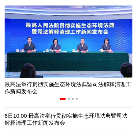
二季度中国清洁能源建设景气指数处于较景气区间
服贸会进入倒计时一个月 180余项创新成果将发布
非必要不乱花 医保个人账户里的钱如何用在刀刃上
"校园贷"换上"新马甲" 警惕暑假期间网络消费陷阱
最高法举行贯彻实施生态环境法典暨司法解释清理工
2026暑期档票房破85亿 已连续30天单日票房破亿
作新闻发布会
美国要"换牌" 伊朗"换将" 美伊博弈变数犹存
6日10:00 最高法举行贯彻实施生态环境法典暨司法
探访泰缅“死亡铁路”，见证日本军国主义侵略罪行
解释清理工作新闻发布会