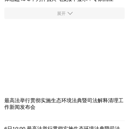
积极应对汛情 多地交通运输部门搭建安全出行防线
中国在黄岩岛的“组合拳”释放了什么信号？
立下中国新坐标！最新版月球“说明书”细节图来了
警惕！个人实名账号出租出售竟暗藏洗钱犯罪陷阱
贵州遵义市人大常委会副主任刘东明接受审查调查
部分网红游乐项目存在安全隐患 惊险背后的盲区
体感超40℃，为什么天气预报不显示？专家回应
展开
服务实体经济 财政金融打出“组合拳”