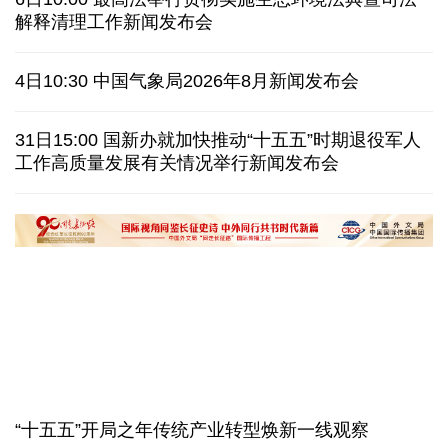
31省份上半年外贸成绩单出炉 见证产业提质跃迁
比一张A4纸还要薄！我国高端钢材迎来密集突破
让药品更好触达患者 多款新药选择网络平台首发
7月份中国仓储指数保持扩张 行业运行韧性较强
最高法举行贯彻实施生态环境法典暨司法解释清理工
金价大反弹！黄金以旧换新业务火热，记者探访
作新闻发布会
日本新版《防卫白皮书》，满篇野心和谎言
6日10:00 最高法举行贯彻实施生态环境法典暨司法
泰国发生校园枪击案 致7人死亡 17人伤
凶手疑自杀
解释清理工作新闻发布会