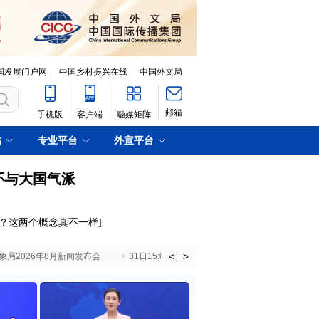
国发展门户网
中国乡村振兴在线
中国外文局
邮箱
手机版
客户端
融媒矩阵
站
专业平台
外宣平台
怀与大国气派
剩？这两个概念真不一样
]
<
>
国气象局2026年8月新闻发布会
31日15:00 国新办就加快推动“十五五”时期退