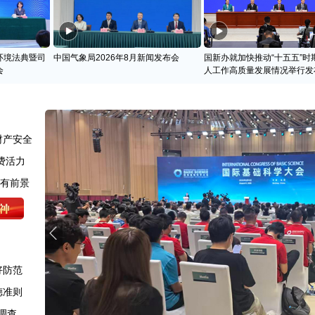
环境法典暨司
中国气象局2026年8月新闻发布会
国新办就加快推动“十五五”时
会
人工作高质量发展情况举行发
财产安全
费活力
很有前景
好防范
德准则
调查