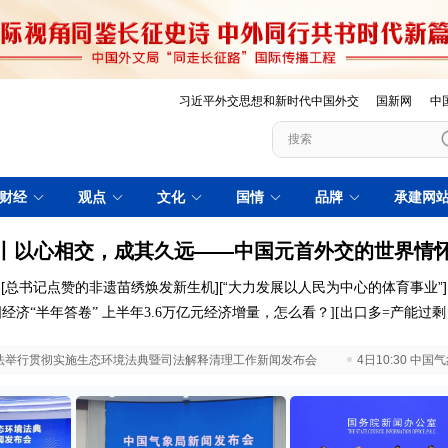
习近平外交思想和新时代中国外交
国新网
中
财经
观点
文化
国情
品牌
承建网
丨以心相交，成其久远——中国元首外交的世界情
[
总书记点赞的非遗苗绣焕发新生机
][
“大力发展以人民为中心的体育事业”
]
经济“半年答卷”
上半年3.6万亿元经济增量，怎么看？
]
[
出口多=产能过
 最高法举行贯彻实施生态环境法典暨司法解释清理工作新闻发布会
4日10:30 中