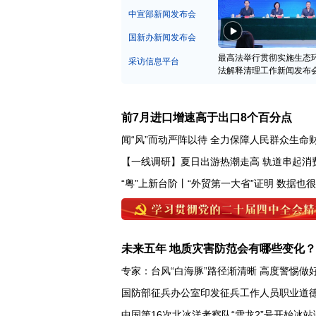
中宣部新闻发布会
国新办新闻发布会
最高法举行贯彻实施生态
采访信息平台
法解释清理工作新闻发布
前7月进口增速高于出口8个百分点
闻“风”而动严阵以待 全力保障人民群众生命
【一线调研】夏日出游热潮走高 轨道串起消
“粤”上新台阶丨“外贸第一大省”证明 数据也
未来五年 地质灾害防范会有哪些变化？
专家：台风“白海豚”路径渐清晰 高度警惕做
国防部征兵办公室印发征兵工作人员职业道
中国第16次北冰洋考察队“雪龙2”号开始冰站