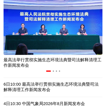
高温下用电负荷创新高 解码今夏的清凉底气
活力中国调研行丨弯道超车 如何“皖”美提速
年中经济观察 服务实体经济 财政金融打出"组合拳"
7月份中国仓储指数保持扩张 行业运行韧性较强
最高法举行贯彻实施生态环境法典暨司法解释清理工
小球赛撬动大消费 体育赛事激活城市发展新动能
作新闻发布会
日本执政当局应停止在核问题上玩火
6日10:00 最高法举行贯彻实施生态环境法典暨司法
俄黑客称获取北约直接参与袭击俄领土证据
解释清理工作新闻发布会
全球媒体聚焦︱外媒：美国劳动力市场正在走弱
4日10:30 中国气象局2026年8月新闻发布会