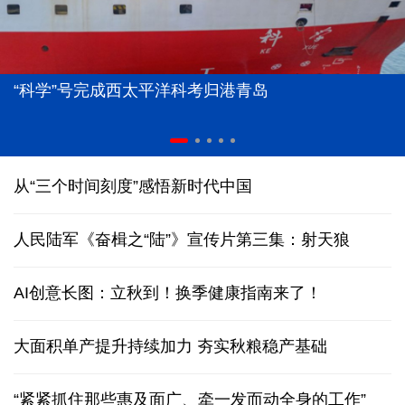
“科学”号完成西太平洋科考归港青岛
从“三个时间刻度”感悟新时代中国
人民陆军《奋楫之“陆”》宣传片第三集：射天狼
AI创意长图：立秋到！换季健康指南来了！
大面积单产提升持续加力 夯实秋粮稳产基础
“紧紧抓住那些惠及面广、牵一发而动全身的工作”