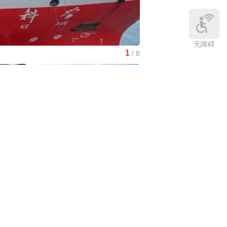
无障碍
1
/
8
南水北调中线工程调水突破8
中国3分钟
|
在雄安，看见“城市让
生活更美好”
庆:有一
中国访谈
|
“十五五”时期应对气候