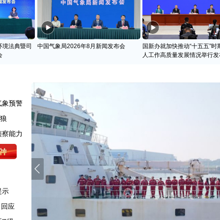
环境法典暨司
中国气象局2026年8月新闻发布会
国新办就加快推动“十五五”时
会
人工作高质量发展情况举行发
气象预警
天狼
侦察能力
提示
司回应