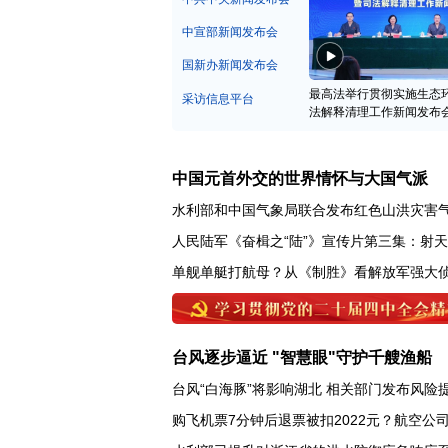
中宣部新闻发布会
国新办新闻发布会
最高法举行贯彻实施生态
采访信息平台
法解释清理工作新闻发布
中国元首外交的世界情怀与大国气派
水利部和中国气象局联合发布红色山洪灾害
人民陆军《奋楫之“陆”》宣传片第三集：射
单舰单艇打航母？从《制胜》看解放军强大
台风逐步逼近 "智慧眼"守护千艘渔船
台风“白海豚”将影响湖北 相关部门发布风险
购飞机票7分钟后退票被扣2022元？航空公