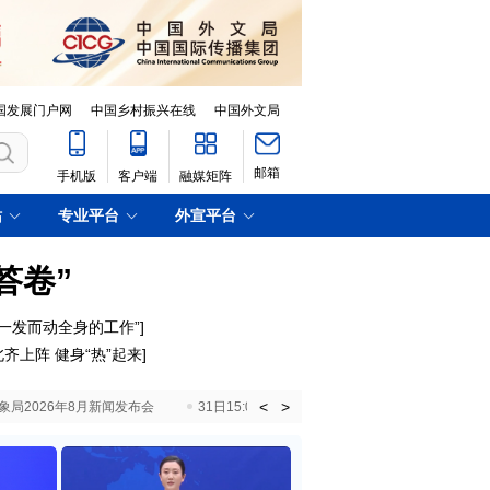
国发展门户网
中国乡村振兴在线
中国外文局
邮箱
手机版
客户端
融媒矩阵
站
专业平台
外宣平台
答卷”
一发而动全身的工作”]
齐上阵 健身“热”起来]
<
>
国气象局2026年8月新闻发布会
31日15:00 国新办就加快推动“十五五”时期退