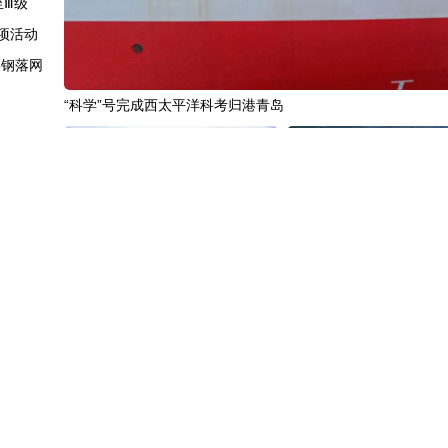
至Ⅲ级
项活动
某钢落网
“科学”号完成西太平洋科考归港青岛
实用价值
增长
“十五五”开局之年传统产业转型焕
黄河壶口瀑布金瀑奔涌
新一线观察
开海峡
达成协议
后爆炸
中国3分钟
|
85年后，我们为何仍
中国名医
|
北京中医医院佟