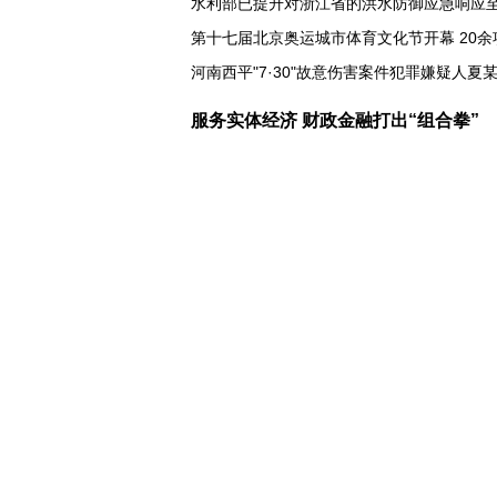
水利部已提升对浙江省的洪水防御应急响应
第十七届北京奥运城市体育文化节开幕 20余
河南西平"7·30"故意伤害案件犯罪嫌疑人夏
服务实体经济 财政金融打出“组合拳”
美媒:多场景低成本应用 中国让AI变得更具
上半年机械工业规上企业实现营业收入同比
6.5%
“零关税”实施100天 见证中非合作新气象
高温下用电负荷创新高 解码今夏的清凉底气
活力中国调研行丨弯道超车 如何“皖”美提速
老挝国会主席赛宋蓬逝世
伊朗：与阿曼“接近”达成协议但并不意味重
泽连斯基：乌克兰美国就"爱国者"导弹供应
一无人机自罗马尼亚方向进入保加利亚领空