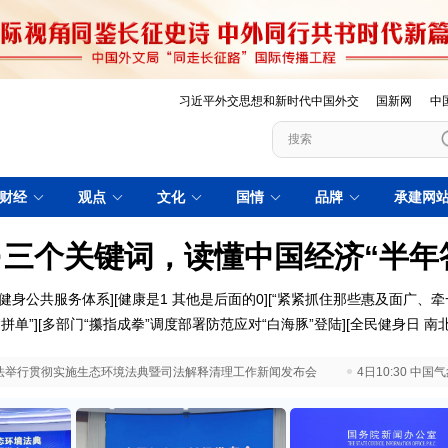
习近平外交思想和新时代中国外交
国新网
中
财经
观点
文化
国情
品牌
承建网
·三个关键词，读懂中国经济“半年
健身公共服务体系]
[健康是1 其他是后面的0]
[“紧紧抓住那些惠及面广、牵
拼单”]
[多部门“攥指成拳”调度部署防范应对“白海豚”登陆]
[全民健身日 南北
 最高法举行贯彻实施生态环境法典暨司法解释清理工作新闻发布会
4日10:30 中