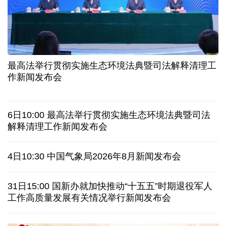
高温下用电负荷创新高 解码今夏的清凉底气
活力中国调研行丨弯道超车 如何“皖”美提速
7月份中国仓储指数保持扩张 行业运行韧性较强
小球赛撬动大消费 体育赛事激活城市发展新动能
最高法举行贯彻实施生态环境法典暨司法解释清理工
“电影+文旅”深度融合 光影经济撬动暑期消费新蓝海
作新闻发布会
日本执政当局应停止在核问题上玩火
6日10:00 最高法举行贯彻实施生态环境法典暨司法
俄黑客称获取北约直接参与袭击俄领土证据
解释清理工作新闻发布会