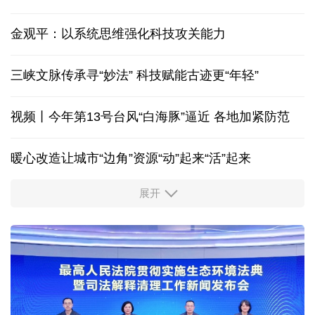
“紧紧抓住那些惠及面广、牵一发而动全身的工作”
香港宏福苑火灾跨部门调查最终报告
万里丝路见证“中国制造”的千年之变
金观平：以系统思维强化科技攻关能力
三峡文脉传承寻“妙法” 科技赋能古迹更“年轻”
视频丨今年第13号台风“白海豚”逼近 各地加紧防范
暖心改造让城市“边角”资源“动”起来“活”起来
展开
柔性制造，高效匹配差异化需求