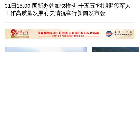
西班牙要求意大利取消针对性旅客边检
意:不会撤销
31日15:00 国新办就加快推动“十五五”时期退役军人
工作高质量发展有关情况举行新闻发布会
韩国极端高温持续首尔气温8年来首次突破40摄氏度
泰媒：春武里府发生摩托车车祸 中国公民一死一伤
“十五五”开局之年传统产业转型焕
黄河壶口瀑布金瀑
新一线观察
读懂中国