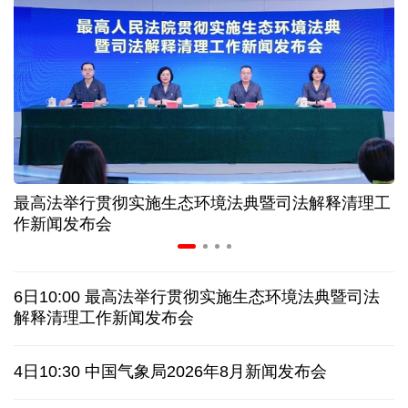
第五届数贸会将首设Token专区 探索算力贸易新路径
北京：非京籍家庭购房社保个税缴纳年限下调为一年
近346亿元 广东电网交出上半年投资建设亮眼答卷
最高法举行贯彻实施生态环境法典暨司法解释清理工
31省份上半年外贸成绩单出炉 见证产业提质跃迁
作新闻发布会
乌克兰石油公司设施遭遇大规模袭击
6日10:00 最高法举行贯彻实施生态环境法典暨司法
俄黑客称获取北约直接参与袭击俄领土的书面证据
解释清理工作新闻发布会
美国上诉法院维持对白宫宴会厅改造项目的暂停令
4日10:30 中国气象局2026年8月新闻发布会