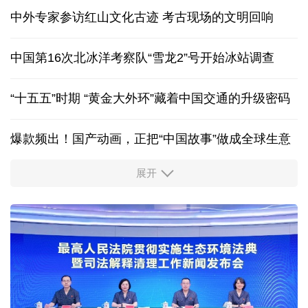
未来五年 地质灾害防范会有哪些变化？
走，去文博场馆过暑假 在鉴往知来中积蓄成长力量
中外专家参访红山文化古迹
考古现场的文明回响
中国第16次北冰洋考察队“雪龙2”号开始冰站调查
“十五五”时期 “黄金大外环”藏着中国交通的升级密码
爆款频出！国产动画，正把“中国故事”做成全球生意
展开
出游“成绩单”发布
高品质文旅燃动消费市场
新型电网激活万亿级投资 重塑能源产业新格局