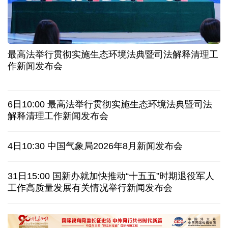
三晋大地风物新丨“海水”进村 原平养出鲜甜对虾
我国渤海首个千亿方大气田一期开发项目全面投产
历经十余年，西藏南木林：昔日荒河滩 今时富绿洲
最高法举行贯彻实施生态环境法典暨司法解释清理工
情满天山 援疆印记丨安徽支教生赢得桃李秀昆仑
作新闻发布会
一枚冰箱贴撬动“大市场”
6日10:00 最高法举行贯彻实施生态环境法典暨司法
从规划到落实：中国发展经验引发南非各界思考
解释清理工作新闻发布会
日本有识之士：32名中国劳工本不该命丧长崎
4日10:30 中国气象局2026年8月新闻发布会