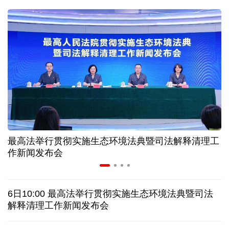
近346亿元 广东电网交出上半年投资建设亮眼答卷
31省份上半年外贸成绩单出炉 见证产业提质跃迁
比一张A4纸还要薄！我国高端钢材迎来密集突破
让药品更好触达患者 多款新药选择网络平台首发
最高法举行贯彻实施生态环境法典暨司法解释清理工
7月份中国仓储指数保持扩张 行业运行韧性较强
作新闻发布会
日本"再军事化"妄动是地区和平稳定真正威胁
6日10:00 最高法举行贯彻实施生态环境法典暨司法
乌总统呼吁向乌提供更多导弹 特朗普：我们也想要
解释清理工作新闻发布会