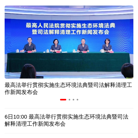
二季度中国清洁能源建设景气指数处于较景气区间
服贸会进入倒计时一个月 180余项创新成果将发布
非必要不乱花 医保个人账户里的钱如何用在刀刃上
"校园贷"换上"新马甲" 警惕暑假期间网络消费陷阱
最高法举行贯彻实施生态环境法典暨司法解释清理工
2026暑期档票房破85亿 已连续30天单日票房破亿
作新闻发布会
美国要"换牌" 伊朗"换将" 美伊博弈变数犹存
6日10:00 最高法举行贯彻实施生态环境法典暨司法
探访泰缅“死亡铁路”，见证日本军国主义侵略罪行
解释清理工作新闻发布会