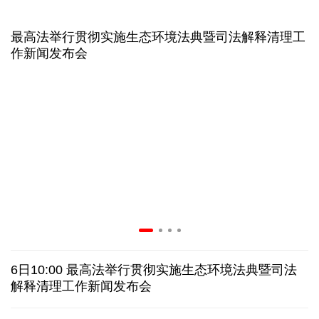
二季度中国清洁能源建设景气指数处于较景气区间
最高法举行贯彻实施生态环境法典暨司法解释清理工
作新闻发布会
服贸会进入倒计时一个月 180余项创新成果将发布
非必要不乱花 医保个人账户里的钱如何用在刀刃上
"校园贷"换上"新马甲" 警惕暑假期间网络消费陷阱
2026暑期档票房破85亿 已连续30天单日票房破亿
美国要"换牌" 伊朗"换将" 美伊博弈变数犹存
6日10:00 最高法举行贯彻实施生态环境法典暨司法
探访泰缅“死亡铁路”，见证日本军国主义侵略罪行
解释清理工作新闻发布会