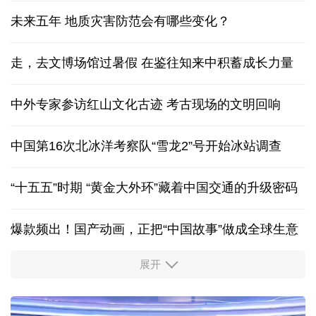
未来五年 地质灾害防范会有哪些变化？
走，去文博场馆过暑假 在鉴往知来中积蓄成长力量
中外专家参访红山文化古迹
考古现场的文明回响
中国第16次北冰洋考察队“雪龙2”号开始冰站调查
“十五五”时期 “黄金大外环”藏着中国交通的升级密码
爆款频出！国产动画，正把“中国故事”做成全球生意
展开
出游“成绩单”发布
高品质文旅燃动消费市场
新型电网激活万亿级投资 重塑能源产业新格局