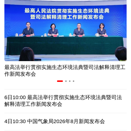
三晋大地风物新丨“海水”进村 原平养出鲜甜对虾
我国渤海首个千亿方大气田一期开发项目全面投产
历经十余年，西藏南木林：昔日荒河滩 今时富绿洲
最高法举行贯彻实施生态环境法典暨司法解释清理工
情满天山 援疆印记丨安徽支教生赢得桃李秀昆仑
作新闻发布会
一枚冰箱贴撬动“大市场”
6日10:00 最高法举行贯彻实施生态环境法典暨司法
从规划到落实：中国发展经验引发南非各界思考
解释清理工作新闻发布会
日本有识之士：32名中国劳工本不该命丧长崎
4日10:30 中国气象局2026年8月新闻发布会