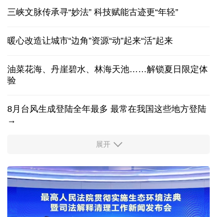
香港宏福苑火灾跨部门调查最终报告
旅行体验越玩越深！"China Travel"持续升温
三峡文脉传承寻“妙法” 科技赋能古迹更“年轻”
暖心改造让城市“边角”资源“动”起来“活”起来
油菜花海、丹崖碧水、林海天池……解锁夏日限定体
验
8月台风生成登陆全年最多 最常在我国这些地方登陆
→
展开