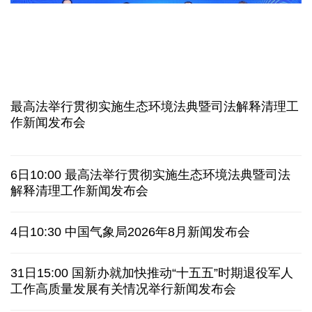
柔性制造，高效匹配差异化需求
上海打通脑机接口技术走向市场的“三道关”
活力中国调研行｜江淮大地，科技成果正落地生“金”
上半年规模以上工业中小企业增加值同比增长5.8%
从纪念馆到采油一线，新时代石油人这样传承铁人精
神
最高法举行贯彻实施生态环境法典暨司法解释清理工
作新闻发布会
创新涌动，坚韧向前——解读前7个月我国外贸成绩
单
6日10:00 最高法举行贯彻实施生态环境法典暨司法
日本执政当局应停止在核问题上玩火
解释清理工作新闻发布会