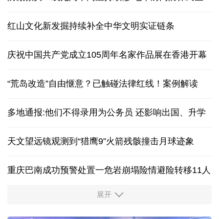
红山文化新发掘持续补全中华文明实证链条
庆祝中国共产党成立105周年名家作品展在香港开幕
“荒岛改造”自由惬意？已触碰法律红线！案例解读
多地通报:他们不得录用为公务员 还影响出国、升学
天文望远镜观测到“猎鹰9”火箭残骸撞击月球迹象
重庆巴南成功预警处置一危岩崩塌险情避险转移11人
展开
“新”意盎然，外资机构持续看好中国经济