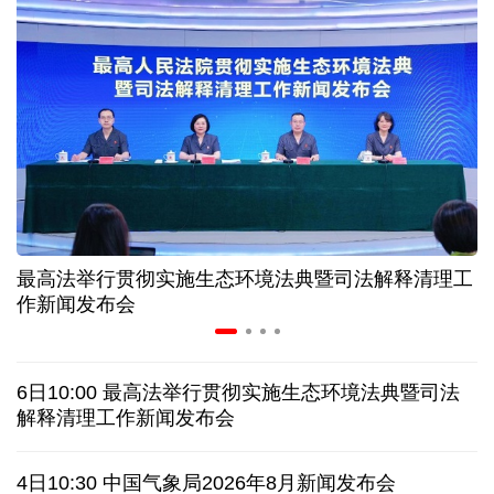
中证协召开国际业务委员会主任委员（扩大）会议
我国首个银行业数据出境负面清单备案案例落地北京
科创转型到全球布局 上海出台规划让民企敢闯敢投
合肥"人工智能+"多场景落地 千行百业装上智慧引擎
最高法举行贯彻实施生态环境法典暨司法解释清理工
宇树科技战略配售名单公布:DeepSeek、腾讯等在列
作新闻发布会
美媒称美国中情局秘密设立古巴工作组
6日10:00 最高法举行贯彻实施生态环境法典暨司法
俄外交部说日本加速"再军事化"扰乱地区及全球安全
解释清理工作新闻发布会
被曝酒驾、盗窃、猥亵等 日本自卫队多人遭受处分
4日10:30 中国气象局2026年8月新闻发布会