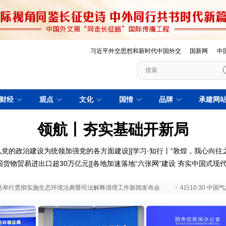
习近平外交思想和新时代中国外交
国新网
中
财经
观点
文化
国情
品牌
承建网
领航丨夯实基础开新局
以党的政治建设为统领加强党的各方面建设
][
学习·知行丨“敦煌，我心向往之
国货物贸易进出口超30万亿元
][
各地加速落地“六张网”建设 夯实中国式现
 最高法举行贯彻实施生态环境法典暨司法解释清理工作新闻发布会
4日10:30 中