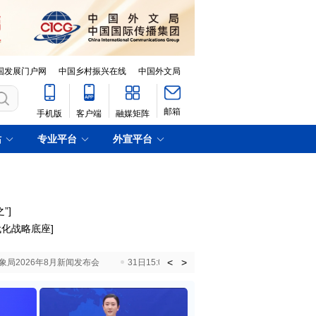
国发展门户网
中国乡村振兴在线
中国外文局
邮箱
手机版
客户端
融媒矩阵
站
专业平台
外宣平台
”
]
代化战略底座
]
<
>
国气象局2026年8月新闻发布会
31日15:00 国新办就加快推动“十五五”时期退