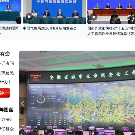
环境法典暨司
中国气象局2026年8月新闻发布会
国新办就加快推动“十五五”时
会
人工作高质量发展情况举行发
名有变
答记者问
征求意见
动计划》
衅图谋
查办法》
8亿群众