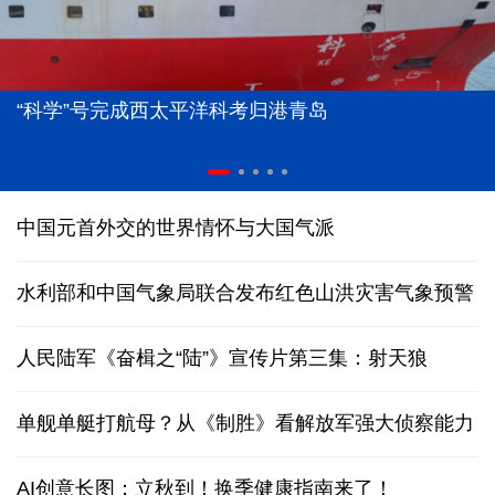
“科学”号完成西太平洋科考归港青岛
中国元首外交的世界情怀与大国气派
水利部和中国气象局联合发布红色山洪灾害气象预警
人民陆军《奋楫之“陆”》宣传片第三集：射天狼
单舰单艇打航母？从《制胜》看解放军强大侦察能力
AI创意长图：立秋到！换季健康指南来了！