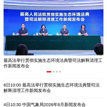
美媒:多场景低成本应用 中国让AI变得更具实用价值
上半年机械工业规上企业实现营业收入同比增长
6.5%
“零关税”实施100天 见证中非合作新气象
高温下用电负荷创新高 解码今夏的清凉底气
最高法举行贯彻实施生态环境法典暨司法解释清理工
作新闻发布会
活力中国调研行丨弯道超车 如何“皖”美提速
老挝国会主席赛宋蓬逝世
6日10:00 最高法举行贯彻实施生态环境法典暨司法
解释清理工作新闻发布会
伊朗：与阿曼“接近”达成协议但并不意味重开海峡
4日10:30 中国气象局2026年8月新闻发布会