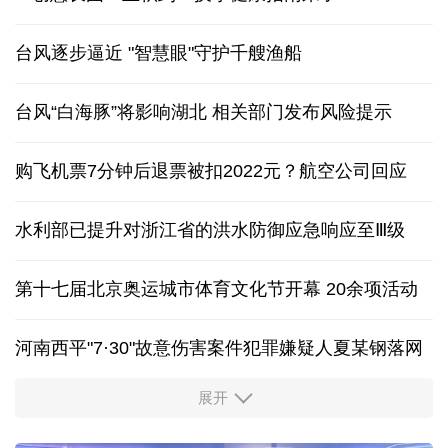
台风逐步逼近 "智慧眼"守护千艘渔船
台风“白海豚”将影响湖北 相关部门发布风险提示
购飞机票7分钟后退票被扣2022元？航空公司回应
水利部已提升对浙江省的洪水防御应急响应至Ⅲ级
第十七届北京奥运城市体育文化节开幕 20余项活动
河南西平"7·30"故意伤害案件犯罪嫌疑人夏某钢落网
展开
服务实体经济 财政金融打出“组合拳”