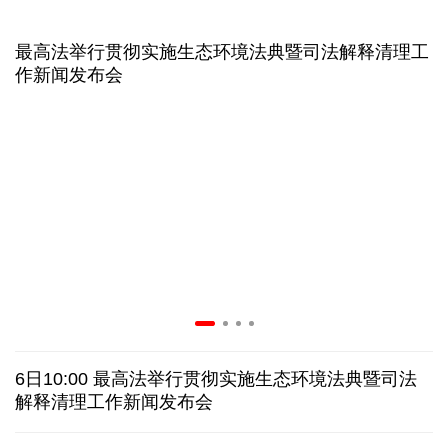
二季度中国清洁能源建设景气指数处于较景气区间
最高法举行贯彻实施生态环境法典暨司法解释清理工
作新闻发布会
服贸会进入倒计时一个月 180余项创新成果将发布
非必要不乱花 医保个人账户里的钱如何用在刀刃上
"校园贷"换上"新马甲" 警惕暑假期间网络消费陷阱
2026暑期档票房破85亿 已连续30天单日票房破亿
美国要"换牌" 伊朗"换将" 美伊博弈变数犹存
6日10:00 最高法举行贯彻实施生态环境法典暨司法
探访泰缅“死亡铁路”，见证日本军国主义侵略罪行
解释清理工作新闻发布会