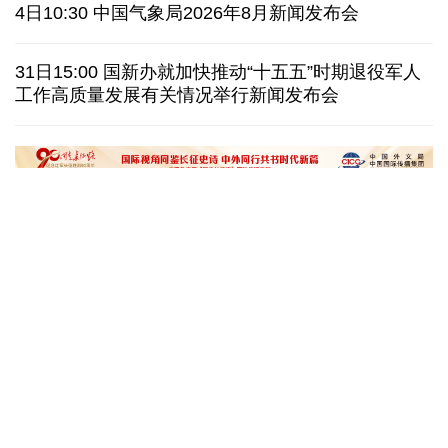
泰国暖武里府行政组织办公楼发生枪击 主席重伤
4日10:30 中国气象局2026年8月新闻发布会
西班牙对意大利“报复”实施 首日入境检查约200人
31日15:00 国新办就加快推动“十五五”时期退役军人
工作高质量发展有关情况举行新闻发布会
俄国防部:拦截285架乌克兰无人机并对乌发动空袭
民调:韩国总统李在明施政好评率降至43.3%创新低
文化奇遇记｜课本上的名曲跃然
一杯新鲜的榴莲咖
眼前，沉浸式感受千年乐声
进了现实