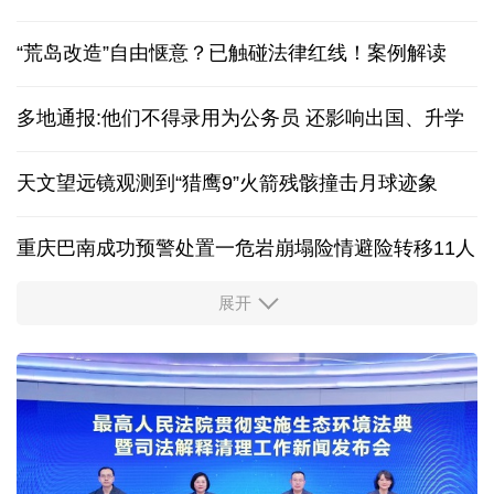
红山文化新发掘持续补全中华文明实证链条
庆祝中国共产党成立105周年名家作品展在香港开幕
“荒岛改造”自由惬意？已触碰法律红线！案例解读
多地通报:他们不得录用为公务员 还影响出国、升学
天文望远镜观测到“猎鹰9”火箭残骸撞击月球迹象
重庆巴南成功预警处置一危岩崩塌险情避险转移11人
展开
“新”意盎然，外资机构持续看好中国经济