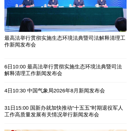
中证协召开国际业务委员会主任委员（扩大）会议
我国首个银行业数据出境负面清单备案案例落地北京
科创转型到全球布局 上海出台规划让民企敢闯敢投
合肥"人工智能+"多场景落地 千行百业装上智慧引擎
最高法举行贯彻实施生态环境法典暨司法解释清理工
宇树科技战略配售名单公布:DeepSeek、腾讯等在列
作新闻发布会
美媒称美国中情局秘密设立古巴工作组
6日10:00 最高法举行贯彻实施生态环境法典暨司法
俄外交部说日本加速"再军事化"扰乱地区及全球安全
解释清理工作新闻发布会
被曝酒驾、盗窃、猥亵等 日本自卫队多人遭受处分
4日10:30 中国气象局2026年8月新闻发布会