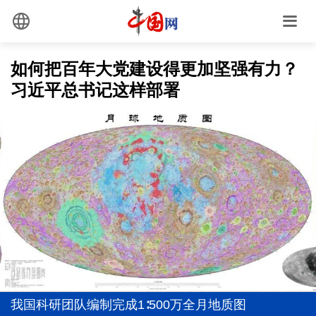
如何把百年大党建设得更加坚强有力？
习近平总书记这样部署
全党同志务必不忘初心、牢记使命
世界给“__在中国”填新词