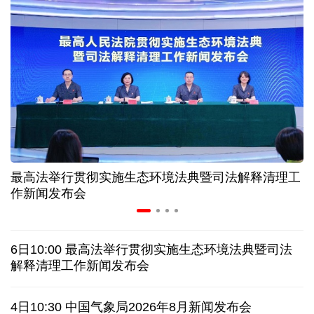
让药品更好触达患者 网络平台成多款新药首发渠道
科创转型到全球布局 上海出台规划让民企敢闯敢投
7月份中国仓储指数保持扩张 行业运行韧性较强
金价大反弹！黄金以旧换新业务火热，记者探访
最高法举行贯彻实施生态环境法典暨司法解释清理工
宇树科技战略配售名单公布:DeepSeek、腾讯等在列
作新闻发布会
美媒称美国中情局秘密设立古巴工作组
6日10:00 最高法举行贯彻实施生态环境法典暨司法
特朗普再签行政令 禁止“生育旅游”收紧“出生公民权”
解释清理工作新闻发布会
伊朗拟禁止敌对方通行霍尔木兹海峡 对违规者重罚
4日10:30 中国气象局2026年8月新闻发布会