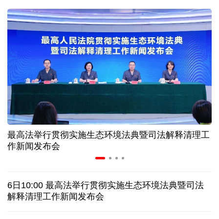
球票撬动全城消费 赛事经济如何将"流量"变"增量"
第五届数贸会将首设Token专区 探索算力贸易新路径
北京：非京籍家庭购房社保个税缴纳年限下调为一年
近346亿元 广东电网交出上半年投资建设亮眼答卷
最高法举行贯彻实施生态环境法典暨司法解释清理工
31省份上半年外贸成绩单出炉 见证产业提质跃迁
作新闻发布会
乌克兰石油公司设施遭遇大规模袭击
6日10:00 最高法举行贯彻实施生态环境法典暨司法
俄黑客称获取北约直接参与袭击俄领土的书面证据
解释清理工作新闻发布会