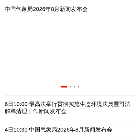
AI客服承诺不实、人工客服接入困难 中消协回应
数据有了“身份证” 我国正稳步推进数据产权登记
前7月海南离岛免税购物额216亿元 同比增长17.9%
60余国家、地区和国际组织在今年服贸会设展办会
中国气象局2026年8月新闻发布会
"一公里"产业链出圈 深圳华强北迎来全球采购热潮
协议接近达成 伊朗披露海峡新航道通行细节
6日10:00 最高法举行贯彻实施生态环境法典暨司法
美媒称美国增派人手 在古巴加大力度开展情报活动
解释清理工作新闻发布会
巴西降级与阿根廷关系 阿称驻巴大使将“回国休假”
4日10:30 中国气象局2026年8月新闻发布会