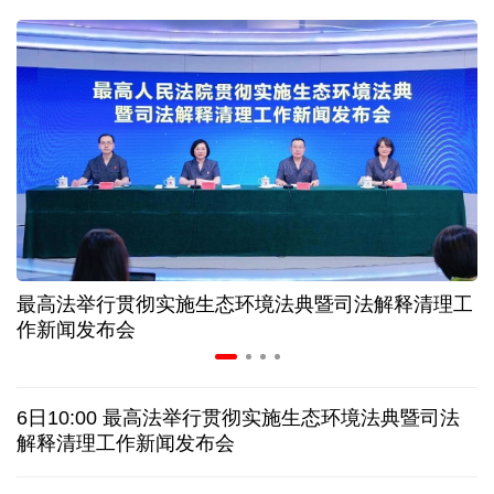
近346亿元 广东电网交出上半年投资建设亮眼答卷
31省份上半年外贸成绩单出炉 见证产业提质跃迁
比一张A4纸还要薄！我国高端钢材迎来密集突破
让药品更好触达患者 多款新药选择网络平台首发
最高法举行贯彻实施生态环境法典暨司法解释清理工
7月份中国仓储指数保持扩张 行业运行韧性较强
作新闻发布会
日本"再军事化"妄动是地区和平稳定真正威胁
6日10:00 最高法举行贯彻实施生态环境法典暨司法
乌总统呼吁向乌提供更多导弹 特朗普：我们也想要
解释清理工作新闻发布会