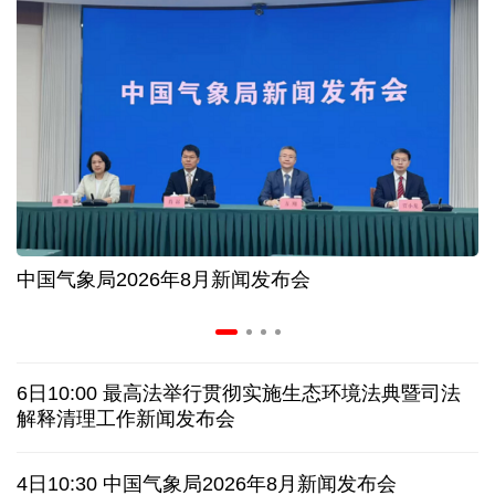
AI客服承诺不实、人工客服接入困难 中消协回应
数据有了“身份证” 我国正稳步推进数据产权登记
前7月海南离岛免税购物额216亿元 同比增长17.9%
60余国家、地区和国际组织在今年服贸会设展办会
中国气象局2026年8月新闻发布会
"一公里"产业链出圈 深圳华强北迎来全球采购热潮
协议接近达成 伊朗披露海峡新航道通行细节
6日10:00 最高法举行贯彻实施生态环境法典暨司法
美媒称美国增派人手 在古巴加大力度开展情报活动
解释清理工作新闻发布会
巴西降级与阿根廷关系 阿称驻巴大使将“回国休假”
4日10:30 中国气象局2026年8月新闻发布会