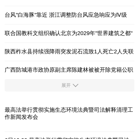
台风"白海豚"靠近 浙江调整防台风应急响应为Ⅳ级
联合国教科文组织确认北京为2029年"世界建筑之都"
陕西柞水县持续强降雨突发泥石流致1人死亡2人失联
广西防城港市政协原副主席陈建林被被开除党籍公职
展开
中国多地出台带薪休假新政 释放消费潜力
入境游火热 前7月北京离境退税各项数据均创新高
最高法举行贯彻实施生态环境法典暨司法解释清理工
作新闻发布会
我国自阿根廷进口的牛肉已达到规定数量的50%