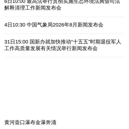
上半年我国黄金消费量511.412吨 同比增长1.23%
AI客服承诺不实、人工客服接入困难 中消协回应
数据有了“身份证” 我国正稳步推进数据产权登记
高市早苗就“无核三原则”的表态含糊其辞
6日10:00 最高法举行贯彻实施生态环境法典暨司法
解释清理工作新闻发布会
白宫否认特朗普与赫格塞思因弹药库存短缺发生争执
4日10:30 中国气象局2026年8月新闻发布会
美媒称美国增派人手 在古巴加大力度开展情报活动
31日15:00 国新办就加快推动“十五五”时期退役军人
巴西降级与阿根廷关系 阿称驻巴大使将"回国休假"
工作高质量发展有关情况举行新闻发布会
德国机场发现一架携爆炸物无人机 非业余人士所为