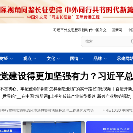
习近平外交思想和新时代中国外交
国新网
中
财经
观点
文化
国情
品牌
承建网
党建设得更加坚强有力？习近平
不忘初心、牢记使命
][
读懂"怎样创造业绩"的实干路径
][
微视频丨奋进开新
[
世界给“__在中国”填新词
][
上半年传统产业转型提速 新兴产业增势强劲
]
 最高法举行贯彻实施生态环境法典暨司法解释清理工作新闻发布会
4日10:30 中