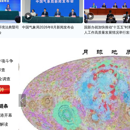
环境法典暨司
中国气象局2026年8月新闻发布会
国新办就加快推动“十五五”时
会
人工作高质量发展情况举行发
专项斗争
审查
全调查
链条
香港开幕
例解读