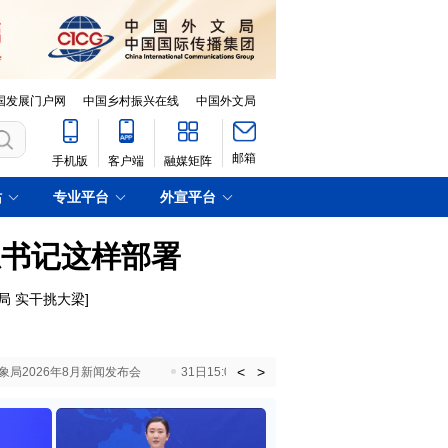
国发展门户网
中国乡村振兴在线
中国外文局
邮箱
手机版
客户端
融媒矩阵
站
专业平台
外宣平台
总书记这样部署
局 实干挑大梁
]
<
>
国气象局2026年8月新闻发布会
31日15:00 国新办就加快推动“十五五”时期退