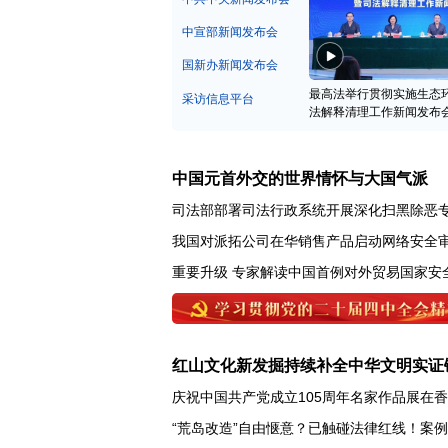
中宣部新闻发布会
国新办新闻发布会
最高法举行贯彻实施生态
采访信息平台
法解释清理工作新闻发布
中国元首外交的世界情怀与大国气派
司法部部署司法行政系统开展深化扫黑除恶
我国对派拓公司在华销售产品启动网络安全
重要升级 专家解读中国首例对外贸易国家安
红山文化新发掘持续补全中华文明实证
庆祝中国共产党成立105周年名家作品展在
“荒岛改造”自由惬意？已触碰法律红线！案