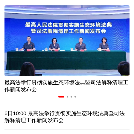
球票撬动全城消费 赛事经济如何将"流量"变"增量"
第五届数贸会将首设Token专区 探索算力贸易新路径
北京：非京籍家庭购房社保个税缴纳年限下调为一年
近346亿元 广东电网交出上半年投资建设亮眼答卷
最高法举行贯彻实施生态环境法典暨司法解释清理工
31省份上半年外贸成绩单出炉 见证产业提质跃迁
作新闻发布会
乌克兰石油公司设施遭遇大规模袭击
6日10:00 最高法举行贯彻实施生态环境法典暨司法
俄黑客称获取北约直接参与袭击俄领土的书面证据
解释清理工作新闻发布会