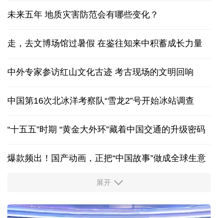
未来五年 地质灾害防范会有哪些变化？
走，去文博场馆过暑假 在鉴往知来中积蓄成长力量
中外专家参访红山文化古迹
考古现场的文明回响
中国第16次北冰洋考察队“雪龙2”号开始冰站调查
“十五五”时期 “黄金大外环”藏着中国交通的升级密码
爆款频出！国产动画，正把“中国故事”做成全球生意
展开
出游“成绩单”发布
高品质文旅燃动消费市场
新型电网激活万亿级投资 重塑能源产业新格局