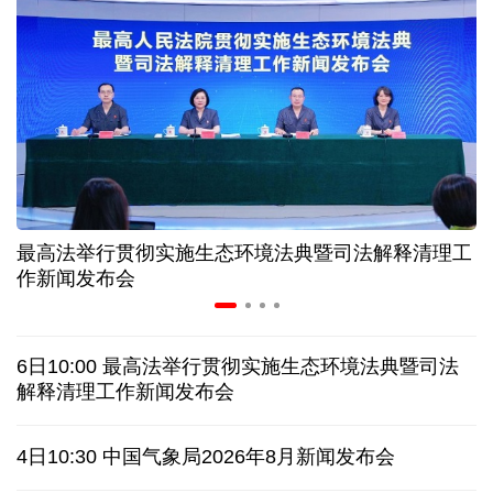
三晋大地风物新丨“海水”进村 原平养出鲜甜对虾
我国渤海首个千亿方大气田一期开发项目全面投产
历经十余年，西藏南木林：昔日荒河滩 今时富绿洲
最高法举行贯彻实施生态环境法典暨司法解释清理工
情满天山 援疆印记丨安徽支教生赢得桃李秀昆仑
作新闻发布会
一枚冰箱贴撬动“大市场”
6日10:00 最高法举行贯彻实施生态环境法典暨司法
从规划到落实：中国发展经验引发南非各界思考
解释清理工作新闻发布会
日本有识之士：32名中国劳工本不该命丧长崎
4日10:30 中国气象局2026年8月新闻发布会