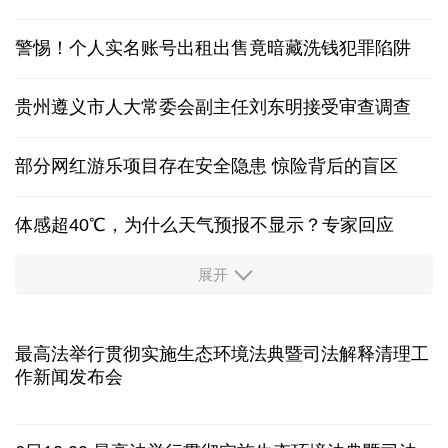
积极应对汛情 多地交通运输部门搭建安全出行防线
中国在黄岩岛的“组合拳”释放了什么信号？
立下中国新坐标！最新版月球“说明书”细节图来了
警惕！个人实名账号出租出售竟暗藏洗钱犯罪陷阱
贵州遵义市人大常委会副主任刘东明接受审查调查
部分网红游乐项目存在安全隐患 惊险背后的盲区
体感超40℃，为什么天气预报不显示？专家回应
展开
服务实体经济 财政金融打出“组合拳”