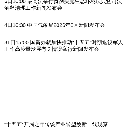
31省份上半年外贸成绩单出炉 见证产业提质跃迁
比一张A4纸还要薄！我国高端钢材迎来密集突破
让药品更好触达患者 多款新药选择网络平台首发
7月份中国仓储指数保持扩张 行业运行韧性较强
最高法举行贯彻实施生态环境法典暨司法解释清理工
金价大反弹！黄金以旧换新业务火热，记者探访
作新闻发布会
日本新版《防卫白皮书》，满篇野心和谎言
6日10:00 最高法举行贯彻实施生态环境法典暨司法
泰国发生校园枪击案 致7人死亡 17人伤
凶手疑自杀
解释清理工作新闻发布会