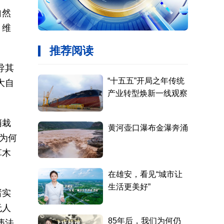
自然
、维
导其
大自
悄栽
为何
草木
诸实
无人
违法