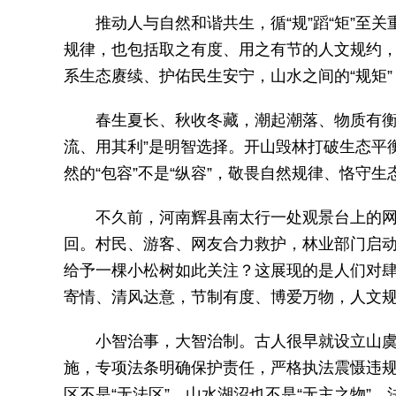
推动人与自然和谐共生，循“规”蹈“矩”至
规律，也包括取之有度、用之有节的人文规约
系生态赓续、护佑民生安宁，山水之间的“规矩
春生夏长、秋收冬藏，潮起潮落、物质有衡
流、用其利”是明智选择。开山毁林打破生态平
然的“包容”不是“纵容”，敬畏自然规律、恪守
不久前，河南辉县南太行一处观景台上的
回。村民、游客、网友合力救护，林业部门启动
给予一棵小松树如此关注？这展现的是人们对
寄情、清风达意，节制有度、博爱万物，人文
小智治事，大智治制。古人很早就设立山
施，专项法条明确保护责任，严格执法震慑违
区不是“无法区”，山水湖沼也不是“无主之物”