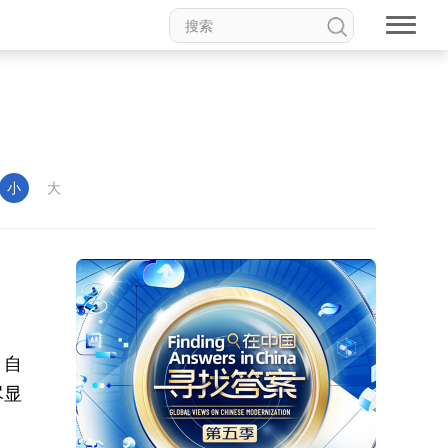
小
大
，自
尽显