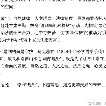
境的空间。
林蒙尘。自然规律、人文理念、法律制度，最终都要依托
赶赴甘肃民勤，投身“请到民勤种棵树”活动，为构筑“绿
沙治沙的全民合力。心中存热爱，变“要我保护”的被动为“
将为子孙后代留下宝贵生态财富。
不是制约而是守护。马克思在《1844年经济学哲学手稿
”。敬畏和遵循山水之间的“规矩”，既是为了让青山常在
由而全面的发展。自然之道、人文之理、法治之绳、心灵
。
葱茏……恪守“规矩”、不越雷池，拥抱更加美好的未来。
【责任编辑：