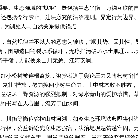
关重要。生态领域的“规矩”，既包括生态平衡、万物互联的
，还包括令行禁止、违法必究的法治规则。界定行为边界
”，为调处人与自然关系提供锚点。
，自然规律并不以人的意志为转移，“顺其势、因其性、
衡，围湖造田割裂水系循环，无序排污破坏水土肌理……
生态平衡，方能换来山川无恙、江河安澜。
网红小松树被连根盗挖，盗挖者迫于舆论压力又将松树悄
“复壮”措施，努力挽回小树生命力。山中林木数不胜数，
肆意破坏山野资源的强烈抵制，对绿水青山的爱护珍惜。
规约书写在人心里，流芳于山水间。
虞、川衡等岗位管控山林河湖，如今生态环境法典即将付
规行径，公益诉讼兜底生态损害，法治堤坝越筑越牢固。
，法治的意义就在于，用最严格的制度、最严密的监管惩治