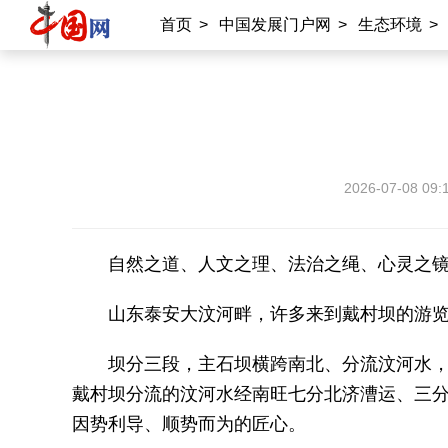
首页
>
中国发展门户网
>
生态环境
>
2026-07-08 09:
自然之道、人文之理、法治之绳、心灵之镜
山东泰安大汶河畔，许多来到戴村坝的游
坝分三段，主石坝横跨南北、分流汶河水
戴村坝分流的汶河水经南旺七分北济漕运、三
因势利导、顺势而为的匠心。