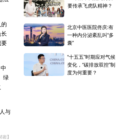
人的
色长
我要
》中
、绿
之
人与
郝岩】