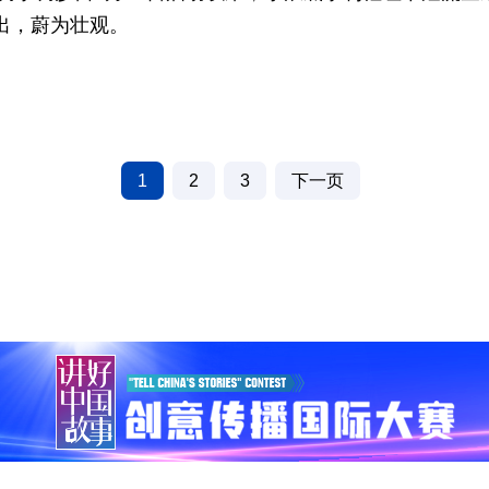
出，蔚为壮观。
）
1
2
3
下一页