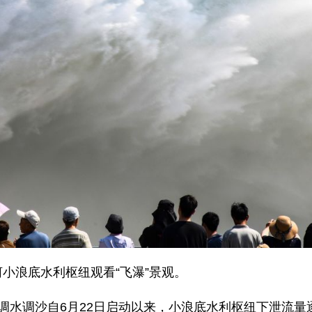
河小浪底水利枢纽观看“飞瀑”景观。
前调水调沙自6月22日启动以来，小浪底水利枢纽下泄流