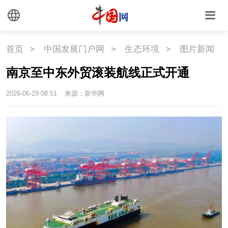
中国瓷
国情
首页
>
中国发展门户网
>
生态环境
>
图片新闻
南京至中东外贸滚装航线正式开通
国情
助残
一带一路
2026-06-29 08:51
来源：新华网
海洋
草原
湾区
联盟
心理
老年