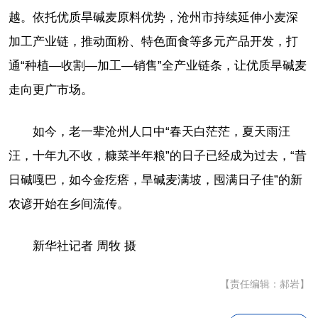
越。依托优质旱碱麦原料优势，沧州市持续延伸小麦深
加工产业链，推动面粉、特色面食等多元产品开发，打
通“种植—收割—加工—销售”全产业链条，让优质旱碱麦
走向更广市场。
如今，老一辈沧州人口中“春天白茫茫，夏天雨汪
汪，十年九不收，糠菜半年粮”的日子已经成为过去，“昔
日碱嘎巴，如今金疙瘩，旱碱麦满坡，囤满日子佳”的新
农谚开始在乡间流传。
新华社记者 周牧 摄
【责任编辑：郝岩】