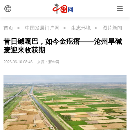
首页
>
中国发展门户网
>
生态环境
>
图片新闻
昔日碱嘎巴，如今金疙瘩——沧州旱碱
麦迎来收获期
2026-06-10 08:46
来源：新华网