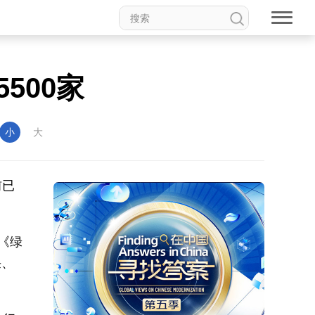
500家
小
大
前已
《绿
采、