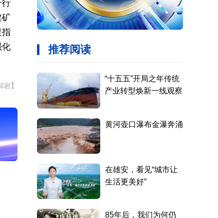
升行
建矿
促指
强化
。
郝岩】