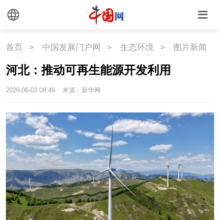
文化
文化
文创
艺术
首页
>
中国发展门户网
>
生态环境
>
图片新闻
时尚
旅游
铁路
河北：推动可再生能源开发利用
悦读
民藏
中医
2026-06-03 08:49
来源：新华网
中国瓷
国情
国情
助残
一带一路
海洋
草原
湾区