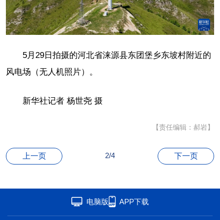
联盟
心理
老年
5月29日拍摄的河北省涞源县东团堡乡东坡村附近的
风电场（无人机照片）。
新华社记者 杨世尧 摄
【责任编辑：郝岩】
2/4
上一页
下一页
电脑版
APP下载