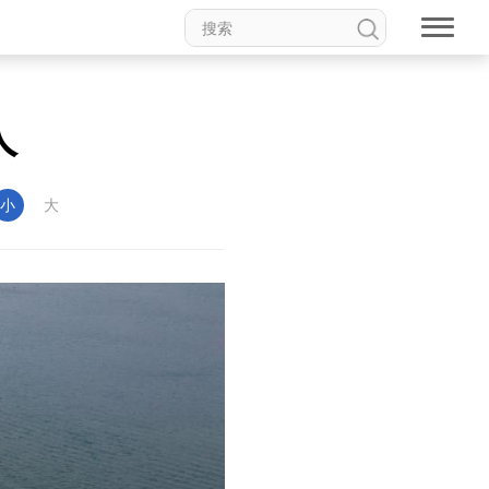
人
小
大