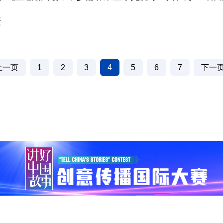
摄
上一页
1
2
3
4
5
6
7
下一