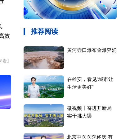
过
风
高效
郝岩】