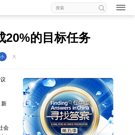
成20%的目标任务
小
大
会议
，新
社会