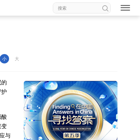
小
大
尼的
守护
强酸
候变
应与