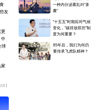
食
些友
就更
。中
全球
色家
郝岩】