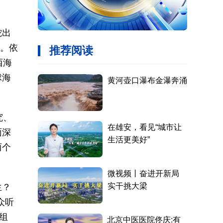
蛇出
料。依
西海
球海
究、
面深
两个
生？
众听
组