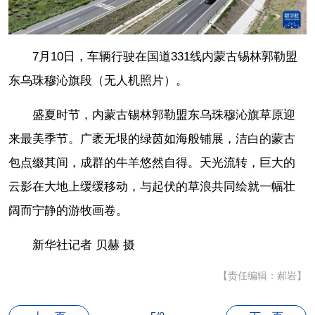
7月10日，车辆行驶在国道331线内蒙古锡林郭勒盟
东乌珠穆沁旗段（无人机照片）。
盛夏时节，内蒙古锡林郭勒盟东乌珠穆沁旗草原迎
来最美季节。广袤无垠的绿茵如海般铺展，洁白的蒙古
包点缀其间，成群的牛羊悠然自得。天光流转，巨大的
云影在大地上缓缓移动，与起伏的草浪共同绘就一幅壮
阔而宁静的游牧画卷。
新华社记者 贝赫 摄
【责任编辑：郝岩】