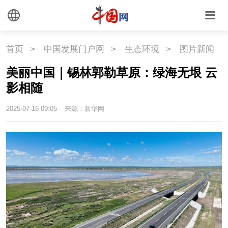
悦读
民藏
中医
中国瓷
首页
>
中国发展门户网
>
生态环境
>
图片新闻
国情
美丽中国｜锡林郭勒草原：绿海无垠 云
影相随
国情
助残
一带一路
2025-07-16 09:05
来源：新华网
海洋
草原
湾区
联盟
心理
老年