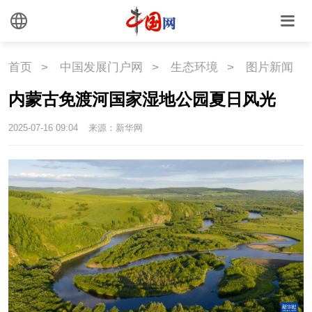
文化
文化
文创
艺术
首页
>
中国发展门户网
>
生态环境
>
图片新闻
时尚
旅游
铁路
内蒙古免渡河国家湿地公园夏日风光
悦读
民藏
中医
2025-07-16 09:04
来源：新华网
中国瓷
国情
国情
助残
一带一路
海洋
草原
湾区