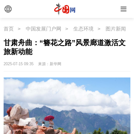
国情
国情
助残
一带一路
首页
>
中国发展门户网
>
生态环境
>
图片新闻
海洋
草原
湾区
甘肃舟曲：“簪花之路”风景廊道激活文
联盟
心理
老年
旅新动能
2025-07-15 09:35
来源：新华网