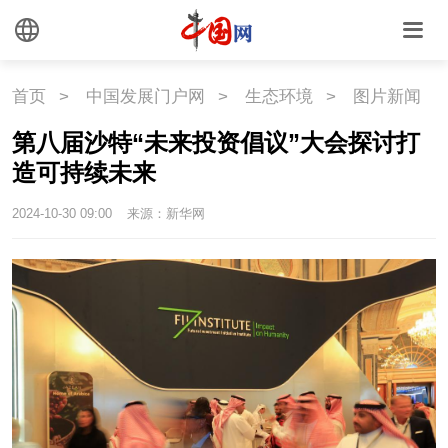
中国瓷
首页
>
中国发展门户网
>
生态环境
>
图片新闻
国情
第八届沙特“未来投资倡议”大会探讨打
国情
助残
一带一路
造可持续未来
海洋
草原
湾区
2024-10-30 09:00
来源：新华网
联盟
心理
老年