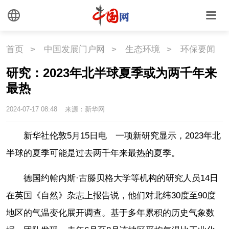
国情
国情
助残
一带一路
首页
>
中国发展门户网
>
生态环境
>
环保要闻
研究：2023年北半球夏季或为两千年来
海洋
草原
湾区
最热
联盟
心理
老年
2024-07-17 08:48
来源：新华网
新华社伦敦5月15日电 一项新研究显示，2023年北
半球的夏季可能是过去两千年来最热的夏季。
德国约翰内斯·古滕贝格大学等机构的研究人员14日
在英国《自然》杂志上报告说，他们对北纬30度至90度
地区的气温变化展开调查。基于多年累积的历史气象数