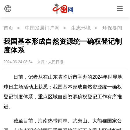
时尚
旅游
铁路
悦读
民藏
中医
首页
>
中国发展门户网
>
生态环境
>
环保要闻
我国基本形成自然资源统一确权登记制
中国瓷
度体系
2024-06-24 08:54
来源：人民日报
国情
日前，记者从在山东省临沂市举办的2024年世界地
国情
助残
一带一路
球日主场活动上获悉：我国基本形成自然资源统一确权
海洋
草原
湾区
登记制度体系，重点区域自然资源确权登记工作有序推
进。
联盟
心理
老年
截至目前，海南热带雨林、武夷山、大熊猫国家公