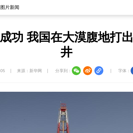
图片新闻
”成功 我国在大漠腹地打
井
:05
来源：新华网
分享到：
字体：