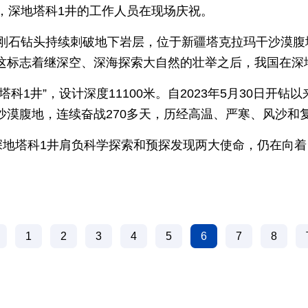
后，深地塔科1井的工作人员在现场庆祝。
金刚石钻头持续刺破地下岩层，位于新疆塔克拉玛干沙漠腹
这标志着继深空、深海探索大自然的壮举之后，我国在深
塔科1井”，设计深度11100米。自2023年5月30日开
沙漠腹地，连续奋战270多天，历经高温、严寒、风沙和
，深地塔科1井肩负科学探索和预探发现两大使命，仍在向
1
2
3
4
5
6
7
8