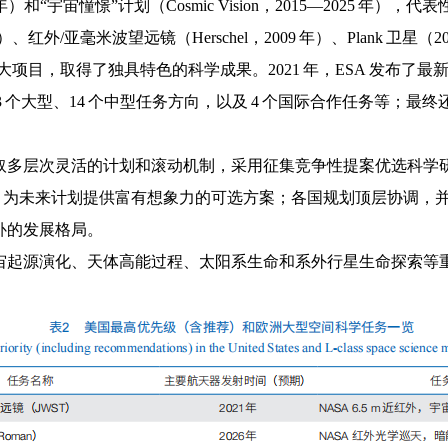
015 年）和“宇宙憧憬”计划（Cosmic Vision，2015—2025
）、红外/亚毫米波望远镜（Herschel，2009 年）、Plank 卫星（
取得了独具特色的科学成果。2021 年，ESA 发布了最新版中长期发
3 个大型、14 个中型任务方向，以及 4 个国际合作任务等；最终
取多层次灵活的计划和滚动机制，采用征集竞争性提案优选科学
NIAC），为未来计划提供富有想象力的可选方案；各国规划顶层协
补的发展格局。
宙起源演化、天体高能过程、太阳系生命和系外行星生命探索等重