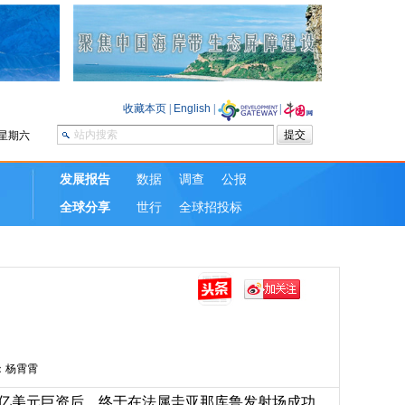
：杨霄霄
约 110 亿美元巨资后，终于在法属圭亚那库鲁发射场成功