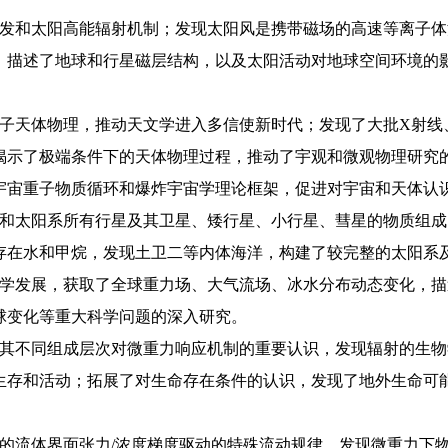
爆发和太阳高能辐射机制；发现太阳风是携带磁场的高速等离子
，描述了地球和行星磁层结构，以及太阳活动对地球空间环境的影
粒子天体物理，推动天文学进入多信使新时代；发现了大批X射线
揭示了极端条件下的天体物理过程，推动了宇观和微观物理研究
宇宙重子物质循环和爆炸宇宙学理论框架，促进对宇宙和天体认
球和太阳系所有行星及其卫星、矮行星、小行星、彗星的物质组
存在水和甲烷，发现土卫二等内体海洋，构建了较完整的太阳系
科学发展，获取了全球重力场、大气流场、冰水分布动态变化，
球变化等重大科学问题的深入研究。
及其不同组成层次对微重力响应机制的重要认识，发现辐射的生
生存和活动；拓展了对生命存在条件的认识，发现了地外生命可
盖的流体界面张力/浓度梯度驱动的特殊流动规律，发现微重力下