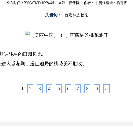
发布时间：2020-03-30 10:24:46
|
来源：新华网
|
作者：
|
责任编辑：杨霄霄
关键词：
西藏
林芝
桃花
密县达斗村的田园风光。
花进入盛花期，漫山遍野的桃花美不胜收。
1
2
3
4
5
6
7
8
9
>